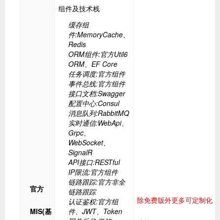
组件及技术栈
缓存组
件:MemoryCache、
Redis
ORM组件:官方Util6
ORM、EF Core
任务调度:官方组件
事件总线:官方组件
接口文档:Swagger
配置中心:Consul
消息队列:RabbitMQ
实时通信:WebApi、
Grpc、
WebSocket、
SignalR
API接口:RESTful
IP限流:官方组件
链路跟踪:官方非全
官方
链路跟踪
除免费版外更多可定制化
认证鉴权:官方组
MIS(基
件、JWT、Token